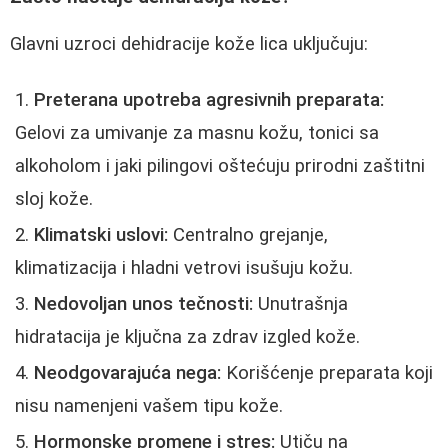
Glavni uzroci dehidracije kože lica uključuju:
Preterana upotreba agresivnih preparata:
Gelovi za umivanje za masnu kožu, tonici sa
alkoholom i jaki pilingovi oštećuju prirodni zaštitni
sloj kože.
Klimatski uslovi:
Centralno grejanje,
klimatizacija i hladni vetrovi isušuju kožu.
Nedovoljan unos tečnosti:
Unutrašnja
hidratacija je ključna za zdrav izgled kože.
Neodgovarajuća nega:
Korišćenje preparata koji
nisu namenjeni vašem tipu kože.
Hormonske promene i stres:
Utiču na