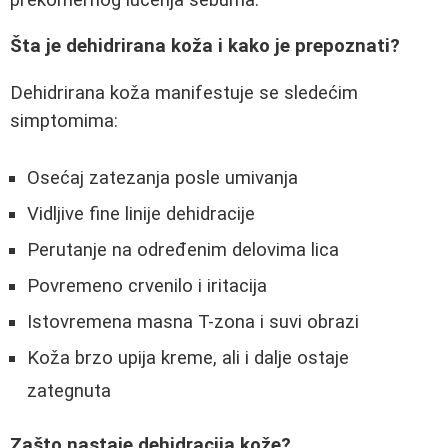
Šta je dehidrirana koža i kako je prepoznati?
Dehidrirana koža manifestuje se sledećim
simptomima:
Osećaj zatezanja posle umivanja
Vidljive fine linije dehidracije
Perutanje na određenim delovima lica
Povremeno crvenilo i iritacija
Istovremena masna T-zona i suvi obrazi
Koža brzo upija kreme, ali i dalje ostaje
zategnuta
Zašto nastaje dehidracija kože?