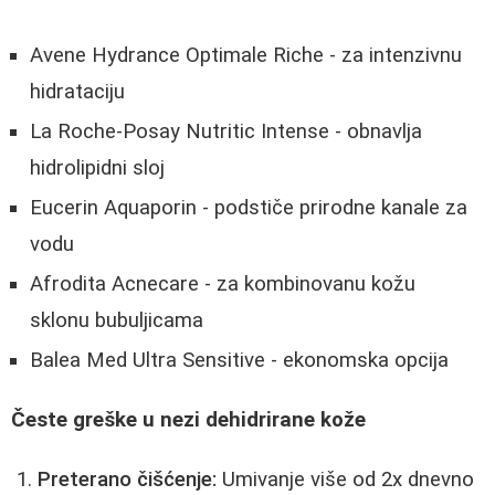
Avene Hydrance Optimale Riche - za intenzivnu
hidrataciju
La Roche-Posay Nutritic Intense - obnavlja
hidrolipidni sloj
Eucerin Aquaporin - podstiče prirodne kanale za
vodu
Afrodita Acnecare - za kombinovanu kožu
sklonu bubuljicama
Balea Med Ultra Sensitive - ekonomska opcija
Česte greške u nezi dehidrirane kože
Preterano čišćenje:
Umivanje više od 2x dnevno