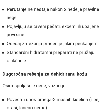
Perutanje ne nestaje nakon 2 nedelje pravilne
nege
Pojavljuju se crveni pečati, ekcemi ili upaljene
površine
Osećaj zatezanja praćen je jakim peckanjem
Standardni hidratantni preparati ne pružaju
olakšanje
Dugoročna rešenja za dehidriranu kožu
Osim spoljašnje nege, važno je:
Povećati unos omega-3 masnih kiselina (ribe,
orasi, laneno seme)