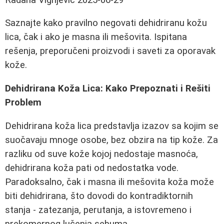
Saznajte kako pravilno negovati dehidriranu kožu
lica, čak i ako je masna ili mešovita. Ispitana
rešenja, preporučeni proizvodi i saveti za oporavak
kože.
Dehidrirana Koža Lica: Kako Prepoznati i Rešiti
Problem
Dehidrirana koža lica predstavlja izazov sa kojim se
suočavaju mnoge osobe, bez obzira na tip kože. Za
razliku od suve kože kojoj nedostaje masnoća,
dehidrirana koža pati od nedostatka vode.
Paradoksalno, čak i masna ili mešovita koža može
biti dehidrirana, što dovodi do kontradiktornih
stanja - zatezanja, perutanja, a istovremeno i
prekomernog lučenja sebuma.