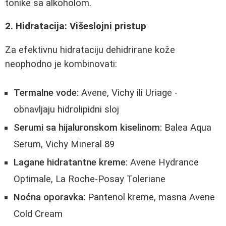
tonike sa alkoholom.
2. Hidratacija: Višeslojni pristup
Za efektivnu hidrataciju dehidrirane kože
neophodno je kombinovati:
Termalne vode:
Avene, Vichy ili Uriage -
obnavljaju hidrolipidni sloj
Serumi sa hijaluronskom kiselinom:
Balea Aqua
Serum, Vichy Mineral 89
Lagane hidratantne kreme:
Avene Hydrance
Optimale, La Roche-Posay Toleriane
Noćna oporavka:
Pantenol kreme, masna Avene
Cold Cream