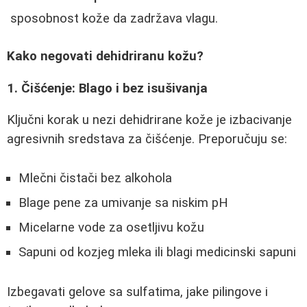
sposobnost kože da zadržava vlagu.
Kako negovati dehidriranu kožu?
1. Čišćenje: Blago i bez isušivanja
Ključni korak u nezi dehidrirane kože je izbacivanje
agresivnih sredstava za čišćenje. Preporučuju se:
Mlečni čistači bez alkohola
Blage pene za umivanje sa niskim pH
Micelarne vode za osetljivu kožu
Sapuni od kozjeg mleka ili blagi medicinski sapuni
Izbegavati gelove sa sulfatima, jake pilingove i