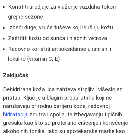
Koristiti uredjaje za vlaženje vazduha tokom
grejne sezone
Izbeći duge, vruće tuševe koji isušuju kožu
Zaštititi kožu od sunca i hladnih vetrova
Redovno koristiti antioksidanse u ishrani i
lokalno (vitamin C, E)
Zaključak
Dehidrirana koža lica zahteva strpljiv i višeslojan
pristup. Ključ je u blagim preparatima koji ne
narušavaju prirodnu barijeru kože, redovnoj
hidrataciji
iznutra i spolja, te izbegavanju tipičnih
grešaka kao što su preterano čišćenje i korišćenje
alkoholnih tonika. Iako su apotekarske marke kao