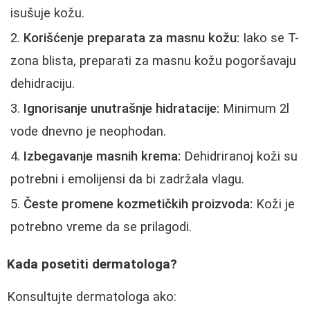
isušuje kožu.
Korišćenje preparata za masnu kožu:
Iako se T-
zona blista, preparati za masnu kožu pogoršavaju
dehidraciju.
Ignorisanje unutrašnje hidratacije:
Minimum 2l
vode dnevno je neophodan.
Izbegavanje masnih krema:
Dehidriranoj koži su
potrebni i emolijensi da bi zadržala vlagu.
Česte promene kozmetičkih proizvoda:
Koži je
potrebno vreme da se prilagodi.
Kada posetiti dermatologa?
Konsultujte dermatologa ako: