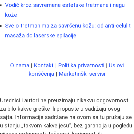
Vodič kroz savremene estetske tretmane i negu
kože
Sve o tretmanima za savršenu kožu: od anti-celulit
masaža do laserske epilacije
O nama
|
Kontakt
|
Politika privatnosti
|
Uslovi
korišćenja
|
Marketinški servisi
Urednici i autori ne preuzimaju nikakvu odgovornost
za bilo kakve greške ili propuste u sadržaju ovog
sajta. Informacije sadržane na ovom sajtu pružaju se
u stanju „takvom kakve jesu“, bez garancija u pogledu
njihove potpunosti, tačnosti, korisnosti ili