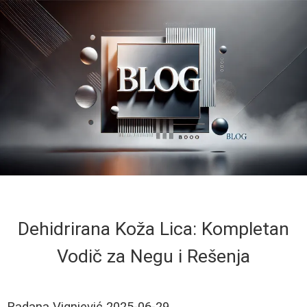
Dehidrirana Koža Lica: Kompletan
Vodič za Negu i Rešenja
Radana Vignjević
2025-06-29