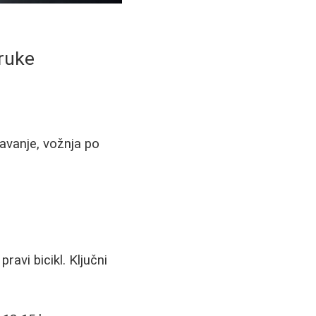
oruke
čavanje, vožnja po
ravi bicikl. Ključni