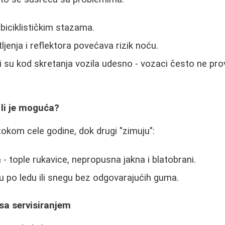
biciklističkim stazama.
jenja i reflektora povećava rizik noću.
 su kod skretanja vozila udesno - vozaci često ne prov
 li je moguća?
 tokom cele godine, dok drugi "zimuju":
 - tople rukavice, nepropusna jakna i blatobrani.
u po ledu ili snegu bez odgovarajućih guma.
sa servisiranjem