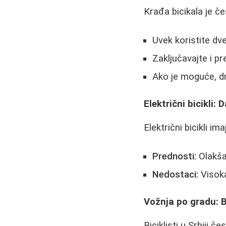
Krađa bicikala je če
Uvek koristite dve
Zaključavajte i pr
Ako je moguće, dr
Električni bicikli: 
Električni bicikli im
Prednosti:
Olakšav
Nedostaci:
Visoka
Vožnja po gradu: B
Biciklisti u Srbiji 