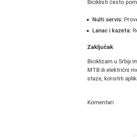
Biciklisti često pom
Nulti servis:
Prove
Lanac i kazeta:
Re
Zaključak
Biciklizam u Srbiji 
MTB ili električni m
staze, koristiti apli
Komentari