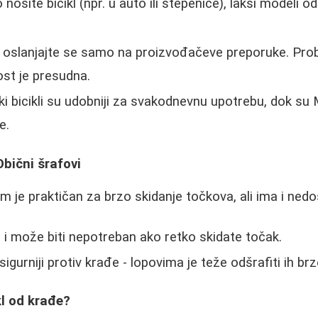
nosite bicikl (npr. u auto ili stepenice), lakši modeli o
oslanjajte se samo na proizvođačeve preporuke. Proba
st je presudna.
i bicikli su udobniji za svakodnevnu upotrebu, dok su M
e.
Obični šrafovi
m je praktičan za brzo skidanje točkova, ali ima i nedo
) i može biti nepotreban ako retko skidate točak.
sigurniji protiv krađe - lopovima je teže odšrafiti ih brz
kl od krađe?