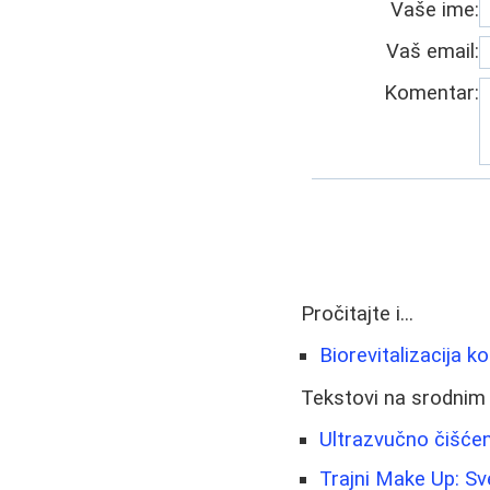
Vaše ime:
Vaš email:
Komentar:
Pročitajte i...
Biorevitalizacija ko
Tekstovi na srodnim
Ultrazvučno čišćen
Trajni Make Up: S