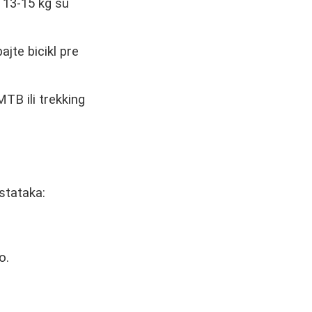
d 13-15 kg su
jte bicikl pre
TB ili trekking
stataka:
o.