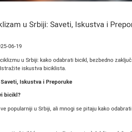
klizam u Srbiji: Saveti, Iskustva i Prep
025-06-19
iciklizmu u Srbiji: kako odabrati bicikl, bezbedno zaklju
stražite iskustva biciklista.
: Saveti, Iskustva i Preporuke
i bicikl?
e popularniji u Srbiji, ali mnogi se pitaju kako odabrati p