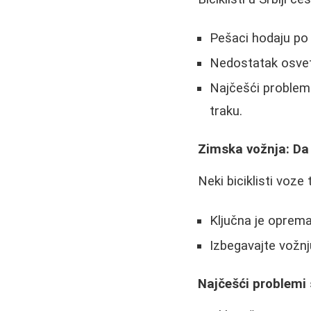
Pešaci hodaju po 
Nedostatak osvetl
Najčešći problemi
traku.
Zimska vožnja: Da
Neki biciklisti voze
Ključna je oprema
Izbegavajte vožnj
Najčešći problemi 