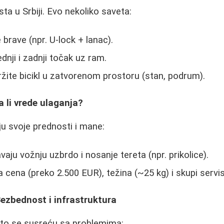
sta u Srbiji. Evo nekoliko saveta:
 brave (npr. U-lock + lanac).
ednji i zadnji točak uz ram.
žite bicikl u zatvorenom prostoru (stan, podrum).
Da li vrede ulaganja?
aju svoje prednosti i mane:
aju vožnju uzbrdo i nosanje tereta (npr. prikolice).
 cena (preko 2.500 EUR), težina (~25 kg) i skupi servisi
ezbednost i infrastruktura
često se susreću sa problemima: