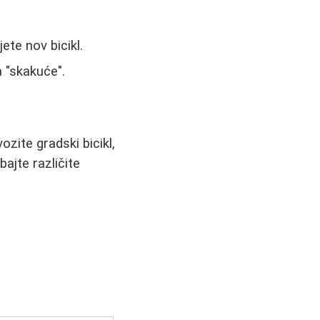
ete nov bicikl.
 "skakuće".
ozite gradski bicikl,
bajte različite