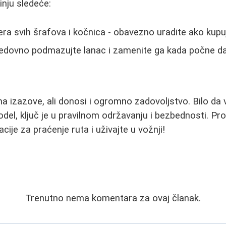
inju sledeće:
ra svih šrafova i kočnica - obavezno uradite ako kupuj
dovno podmazujte lanac i zamenite ga kada počne da
ima izazove, ali donosi i ogromno zadovoljstvo. Bilo da v
odel, ključ je u pravilnom održavanju i bezbednosti. Pro
kacije za praćenje ruta i uživajte u vožnji!
Trenutno nema komentara za ovaj članak.