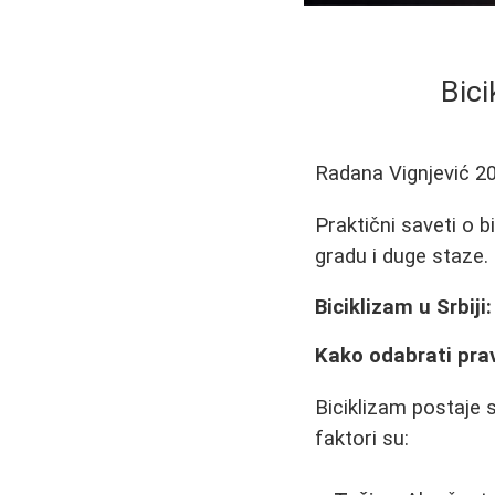
Bici
Radana Vignjević
2
Praktični saveti o b
gradu i duge staze. I
Biciklizam u Srbiji
Kako odabrati prav
Biciklizam postaje sv
faktori su: