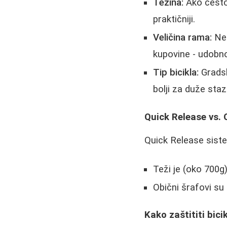
Težina:
Ako često 
praktičniji.
Veličina rama:
Ne 
kupovine - udobno
Tip bicikla:
Gradsk
bolji za duže staz
Quick Release vs. 
Quick Release siste
Teži je (oko 700g
Obični šrafovi su 
Kako zaštititi bici