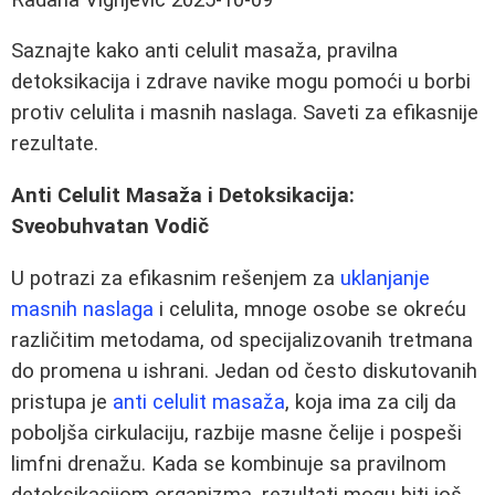
Saznajte kako anti celulit masaža, pravilna
detoksikacija i zdrave navike mogu pomoći u borbi
protiv celulita i masnih naslaga. Saveti za efikasnije
rezultate.
Anti Celulit Masaža i Detoksikacija:
Sveobuhvatan Vodič
U potrazi za efikasnim rešenjem za
uklanjanje
masnih naslaga
i celulita, mnoge osobe se okreću
različitim metodama, od specijalizovanih tretmana
do promena u ishrani. Jedan od često diskutovanih
pristupa je
anti celulit masaža
, koja ima za cilj da
poboljša cirkulaciju, razbije masne čelije i pospeši
limfni drenažu. Kada se kombinuje sa pravilnom
detoksikacijom organizma, rezultati mogu biti još