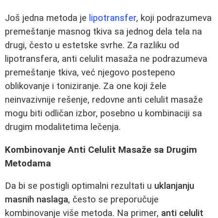
Još jedna metoda je
lipotransfer
, koji podrazumeva
premeštanje masnog tkiva sa jednog dela tela na
drugi, često u estetske svrhe. Za razliku od
lipotransfera, anti celulit masaža ne podrazumeva
premeštanje tkiva, već njegovo postepeno
oblikovanje i toniziranje. Za one koji žele
neinvazivnije rešenje, redovne anti celulit masaže
mogu biti odličan izbor, posebno u kombinaciji sa
drugim modalitetima lečenja.
Kombinovanje Anti Celulit Masaže sa Drugim
Metodama
Da bi se postigli optimalni rezultati u
uklanjanju
masnih naslaga
, često se preporučuje
kombinovanje više metoda. Na primer,
anti celulit