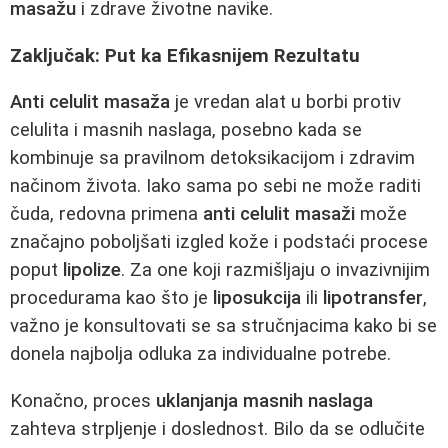
masažu
i zdrave životne navike.
Zaključak: Put ka Efikasnijem Rezultatu
Anti celulit masaža
je vredan alat u borbi protiv
celulita i masnih naslaga, posebno kada se
kombinuje sa pravilnom detoksikacijom i zdravim
načinom života. Iako sama po sebi ne može raditi
čuda, redovna primena
anti celulit masaži
može
značajno poboljšati izgled kože i podstaći procese
poput
lipolize
. Za one koji razmišljaju o invazivnijim
procedurama kao što je
liposukcija
ili
lipotransfer
,
važno je konsultovati se sa stručnjacima kako bi se
donela najbolja odluka za individualne potrebe.
Konačno, proces
uklanjanja masnih naslaga
zahteva strpljenje i doslednost. Bilo da se odlučite