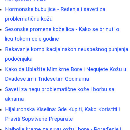
Hormonske bubuljice - Rešenja i saveti za
problematičnu kožu
Sezonske promene kože lica - Kako se brinuti o
licu tokom cele godine
Rešavanje komplikacija nakon neuspešnog punjenja
podočnjaka
Kako da Ublažite Mimikrne Bore i Negujete Kožu u
Dvadesetim i Tridesetim Godinama
Saveti za negu problematične kože i borbu sa
aknama
Hijaluronska Kiselina: Gde Kupiti, Kako Koristiti i
Praviti Sopstvene Preparate
Najbolje kreme za suvu kožu i bore - Poređenje i