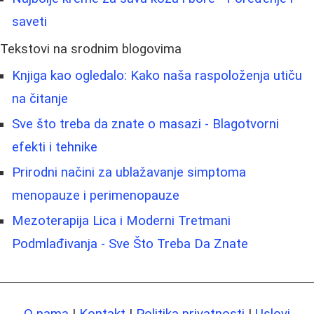
saveti
Tekstovi na srodnim blogovima
Knjiga kao ogledalo: Kako naša raspoloženja utiču
na čitanje
Sve što treba da znate o masazi - Blagotvorni
efekti i tehnike
Prirodni načini za ublažavanje simptoma
menopauze i perimenopauze
Mezoterapija Lica i Moderni Tretmani
Podmlađivanja - Sve Što Treba Da Znate
O nama
|
Kontakt
|
Politika privatnosti
|
Uslovi