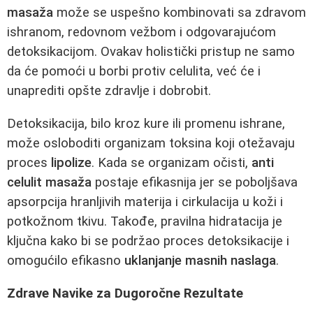
masaža
može se uspešno kombinovati sa zdravom
ishranom, redovnom vežbom i odgovarajućom
detoksikacijom. Ovakav holistički pristup ne samo
da će pomoći u borbi protiv celulita, već će i
unaprediti opšte zdravlje i dobrobit.
Detoksikacija, bilo kroz kure ili promenu ishrane,
može osloboditi organizam toksina koji otežavaju
proces
lipolize
. Kada se organizam očisti,
anti
celulit masaža
postaje efikasnija jer se poboljšava
apsorpcija hranljivih materija i cirkulacija u koži i
potkožnom tkivu. Takođe, pravilna hidratacija je
ključna kako bi se podržao proces detoksikacije i
omogućilo efikasno
uklanjanje masnih naslaga
.
Zdrave Navike za Dugoročne Rezultate