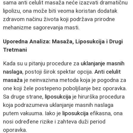
sama anti celulit masaža neće izazvati dramatičnu
lipolizu, ona može biti veoma koristan dodatak
zdravom načinu života koji podržava prirodne
mehanizme sagorevanja masti.
Uporedna Analiza: Masaža, Liposukcija i Drugi
Tretmani
Kada su u pitanju procedure za
uklanjanje masnih
naslaga
, postoji širok spektar opcija.
Anti celulit
masaža
je neinvazivna metoda koja je pogodna za
one koji žele postepeno poboljšanje bez oporavka.
Sa druge strane,
liposukcija
je hirurška procedura
koja podrazumeva uklanjanje masnih naslaga
putem vakuuma. Iako je
liposukcija
efikasna, ona
nosi određene rizike i zahteva duži period
oporavka.