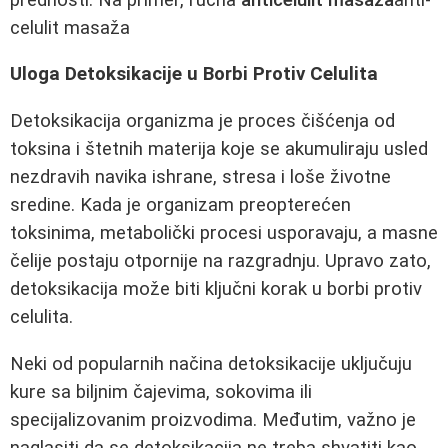
celulit masaža
Uloga Detoksikacije u Borbi Protiv Celulita
Detoksikacija organizma je proces čišćenja od
toksina i štetnih materija koje se akumuliraju usled
nezdravih navika ishrane, stresa i loše životne
sredine. Kada je organizam preopterećen
toksinima, metabolički procesi usporavaju, a masne
čelije postaju otpornije na razgradnju. Upravo zato,
detoksikacija može biti ključni korak u borbi protiv
celulita.
Neki od popularnih načina detoksikacije uključuju
kure sa biljnim čajevima, sokovima ili
specijalizovanim proizvodima. Međutim, važno je
naglasiti da se detoksikacija ne treba shvatiti kao