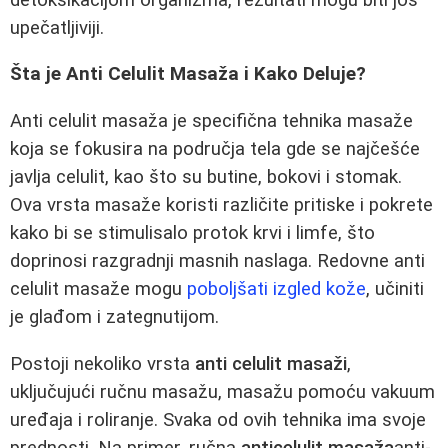
upečatljiviji.
Šta je Anti Celulit Masaža i Kako Deluje?
Anti celulit masaža je specifična tehnika masaže
koja se fokusira na područja tela gde se najčešće
javlja celulit, kao što su butine, bokovi i stomak.
Ova vrsta masaže koristi različite pritiske i pokrete
kako bi se stimulisalo protok krvi i limfe, što
doprinosi razgradnji masnih naslaga. Redovne anti
celulit masaže mogu
poboljšati izgled kože
, učiniti
je glađom i zategnutijom.
Postoji nekoliko vrsta
anti celulit masaži
,
uključujući ručnu masažu, masažu pomoću vakuum
uređaja i roliranje. Svaka od ovih tehnika ima svoje
prednosti. Na primer, ručna
anticelulit masaža
anti-