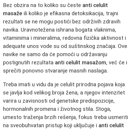
Bez obzira na to koliko su česte
anti celulit
masaže
ili koliko je efikasna detoksikacija, trajni
rezultati se ne mogu postići bez održivih zdravih
navika. Uravnotežena ishrana bogata vlaknima,
vitaminima i mineralima, redovna fizička aktivnost i
adequate unos vode su od suštinskog značaja. Ove
navike ne samo da će pomoći u održavanju
postignutih rezultata
anti celulit masažom
, već će i
sprečiti ponovno stvaranje masnih naslaga.
Treba imati u vidu da je celulit prirodna pojava koja
se javlja kod velikog broja žena, a njegov intenzitet
varira u zavisnosti od genetske predispozicije,
hormonalnih promena i životnog stila. Stoga,
umesto traženja brzih rešenja, fokus treba usmeriti
na sveobuhvatan pristup koji uključuje i
anti celulit