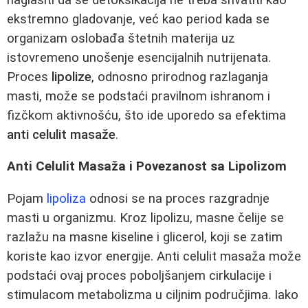
ekstremno gladovanje, već kao period kada se
organizam oslobađa štetnih materija uz
istovremeno unošenje esencijalnih nutrijenata.
Proces
lipolize
, odnosno prirodnog razlaganja
masti, može se podstaći pravilnom ishranom i
fizčkom aktivnošću, što ide uporedo sa efektima
anti celulit masaže
.
Anti Celulit Masaža i Povezanost sa Lipolizom
Pojam
lipoliza
odnosi se na proces razgradnje
masti u organizmu. Kroz lipolizu, masne čelije se
razlažu na masne kiseline i glicerol, koji se zatim
koriste kao izvor energije. Anti celulit masaža može
podstaći ovaj proces poboljšanjem cirkulacije i
stimulacom metabolizma u ciljnim područjima. Iako