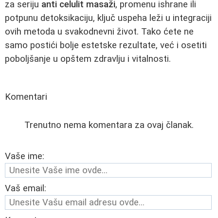
za seriju
anti celulit masaži
, promenu ishrane ili
potpunu detoksikaciju, ključ uspeha leži u integraciji
ovih metoda u svakodnevni život. Tako ćete ne
samo postići bolje estetske rezultate, već i osetiti
poboljšanje u opštem zdravlju i vitalnosti.
Komentari
Trenutno nema komentara za ovaj članak.
Vaše ime:
Vaš email: